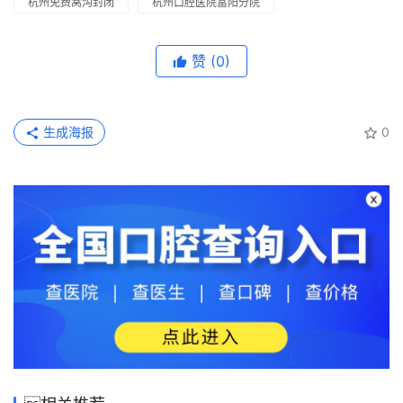
杭州免费窝沟封闭
杭州口腔医院富阳分院
赞
(0)
生成海报
0