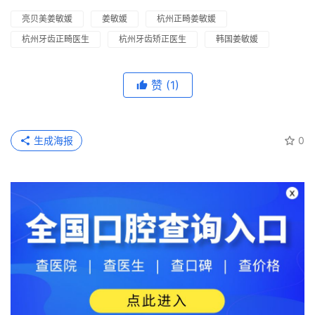
亮贝美姜敏媛
姜敏媛
杭州正畸姜敏媛
杭州牙齿正畸医生
杭州牙齿矫正医生
韩国姜敏媛
赞
(1)
生成海报
0