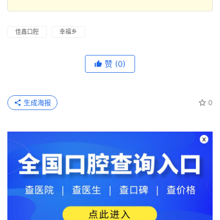
佳鑫口腔
幸福乡
赞
(0)
生成海报
0