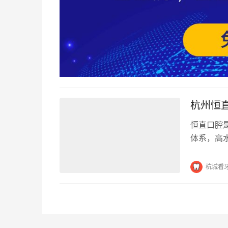
杭州恒
恒直口腔
体系，高
备，为广
杭城看