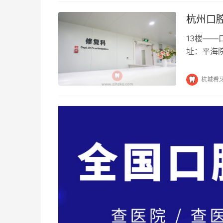
杭州口
13楼—
址：平海院
代化口腔
杭城看