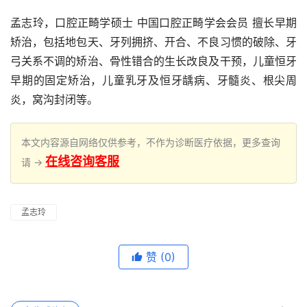
孟志玲，口腔正畸学硕士 中国口腔正畸学会会员 擅长早期
矫治，包括地包天、牙列拥挤、开合、不良习惯的破除、牙
弓关系不调的矫治、骨性错合的生长改良及干预，儿童恒牙
早期的固定矫治，儿童乳牙及恒牙龋病、牙髓炎、根尖周
炎，窝沟封闭等。
本文内容源自网络仅供参考，不作为诊断医疗依据，更多查询
在线咨询客服
请 →
孟志玲
赞
(0)