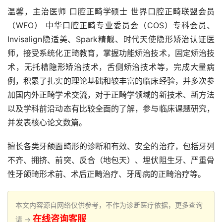
温馨，主治医师 口腔正畸学硕士 世界口腔正畸联盟会员
（WFO） 中华口腔正畸专业委员会（COS）专科会员、
Invisalign隐适美、Spark精靓、时代天使隐形矫治认证医
师，接受系统化正畸教育，掌握功能矫治技术，固定矫治技
术，无托槽隐形矫治技术，舌侧矫治技术等，完成大量病
例，积累了扎实的理论基础和较丰富的临床经验，并多次参
加国内外正畸学术交流，对于正畸学领域的新技术、新方法
以及学科前沿动态有比较全面的了解，参与临床课题研究，
并发表核心论文数篇。
擅长各类牙颌面畸形的诊断和有效、安全的治疗，包括牙列
不齐、拥挤、前突、反合（地包天）、埋伏阻生牙、严重骨
性牙颌畸形术前、术后正畸治疗、牙周病的正畸治疗等。
本文内容源自网络仅供参考，不作为诊断医疗依据，更多查询
在线咨询客服
请 →