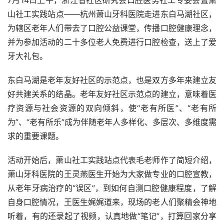
山社工实践站点——杭州萧山牙科医院走进东白马湖社区，
为辖区老年人们带去了口腔公益课堂，传播口腔健康理念，
并为参加活动的二十多位老人免费进行口腔检查，送上了爱
牙大礼包。
东白马湖是老年友好社区的示范点，也是双方多年来建立友
好共建关系的结晶。老年友好社区示范点的建立，意味着医
疗资源与社会资源的双向倾斜，使“老有所医”、“老有所
为”、“老有所乐”成为伴随老年人多样化、多层次、多维度需
求的重要课题。
活动开始后，萧山社工实践站点代表毛老师作了简短介绍，
萧山牙科医院的王灵燕医生开始为大家做专业的口腔宣教，
从老年牙病治疗的“误区”，到如何自测口腔健康程度，了解
自身口腔情况，王医生娓娓道来，现场的老人们聚精会神地
听着，有的还录起了视频，认真地做“笔记”，打算回家分享