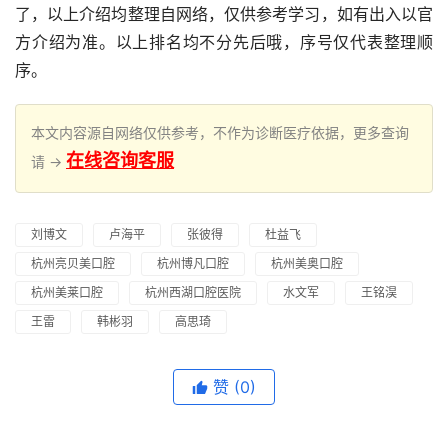
了，以上介绍均整理自网络，仅供参考学习，如有出入以官
方介绍为准。以上排名均不分先后哦，序号仅代表整理顺
序。
本文内容源自网络仅供参考，不作为诊断医疗依据，更多查询
在线咨询客服
请 →
刘博文
卢海平
张彼得
杜益飞
杭州亮贝美口腔
杭州博凡口腔
杭州美奥口腔
杭州美莱口腔
杭州西湖口腔医院
水文军
王铭淏
王雷
韩彬羽
高思琦
赞
(0)