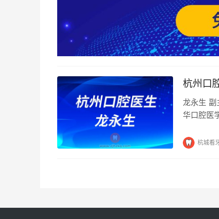
杭州口
龙永生 副
华口腔医
院城西院区
杭城看