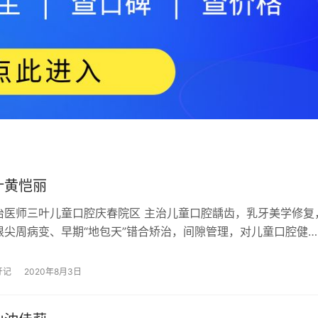
叶黄恺丽
治医师三叶儿童口腔庆春院区 主治儿童口腔龋齿，乳牙美学修复
根尖周病变、早期“地包天”错合矫治，间隙管理，对儿童口腔健
有着丰富经验。 毕业于**，专业儿…
牙记
2020年8月3日