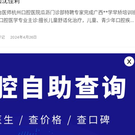
山沈佳莉
治医师杭州口腔医院瓜沥门诊部特聘专家完成广西**学早矫培训
/口腔医学专业主诊:擅长儿童舒适化治疗，儿童、青少年口腔疾病
疗，如龋齿、根尖炎、透明冠、金属冠修…
牙记
2024年4月26日