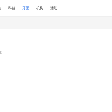
答
科普
牙医
机构
活动
生