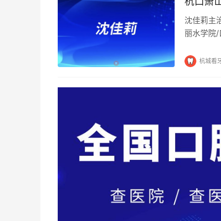
杭口萧
沈佳莉主
丽水学院
诊断与治
杭城看