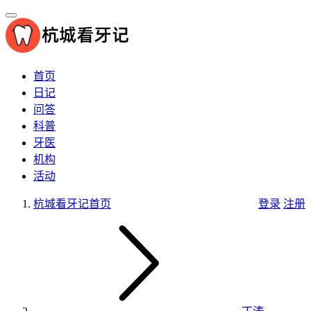
首页
日记
问答
科普
牙医
机构
活动
杭城看牙记
首页
登录
注册