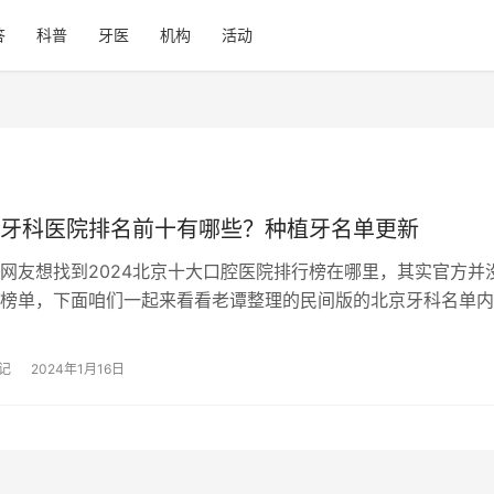
答
科普
牙医
机构
活动
牙科医院排名前十有哪些？种植牙名单更新
网友想找到2024北京十大口腔医院排行榜在哪里，其实官方并
榜单，下面咱们一起来看看老谭整理的民间版的北京牙科名单内
分先后，供参考对比了解，序号仅…
记
2024年1月16日