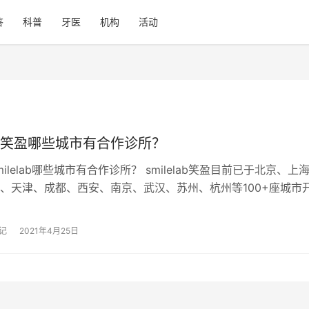
答
科普
牙医
机构
活动
lab笑盈哪些城市有合作诊所？
ilelab哪些城市有合作诊所？ smilelab笑盈目前已于北京、上
、天津、成都、西安、南京、武汉、苏州、杭州等100+座城市
模诊所，更多…
记
2021年4月25日