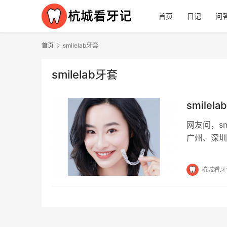
首页
日记
问
首页
smilelab牙套
smilelab牙套
smile
网友问，sm
广州、深圳
线下合作取
杭城看牙